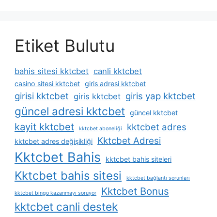
Etiket Bulutu
bahis sitesi kktcbet
canli kktcbet
casino sitesi kktcbet
giris adresi kktcbet
girisi kktcbet
giris yap kktcbet
giris kktcbet
güncel adresi kktcbet
güncel kktcbet
kayit kktcbet
kktcbet adres
kktcbet aboneliği
Kktcbet Adresi
kktcbet adres değişikliği
Kktcbet Bahis
kktcbet bahis siteleri
Kktcbet bahis sitesi
kktcbet bağlantı sorunları
Kktcbet Bonus
kktcbet bingo kazanmayı soruyor
kktcbet canli destek