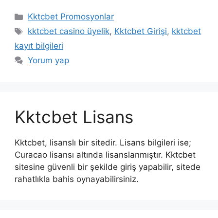
Kategoriler
Kktcbet Promosyonlar
Etiketler
kktcbet casino üyelik
,
Kktcbet Girişi
,
kktcbet
kayıt bilgileri
Yorum yap
Kktcbet Lisans
Kktcbet, lisanslı bir sitedir. Lisans bilgileri ise;
Curacao lisansı altında lisanslanmıştır. Kktcbet
sitesine güvenli bir şekilde giriş yapabilir, sitede
rahatlıkla bahis oynayabilirsiniz.