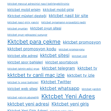
kktcbet mevcut adresinizi nasıl belirleyebilirsiniz
kktcbet mobil erişim
kktcbet mobil girişi
kktcbet nasil bir site
Kktcbet müşteri desteği
kktcbet nasıl giriş yapılır
kktcbet oynamanın prosedürü nedir
kktcbet oyun sitesi
kktcbet oyunları
kktcbet oyun yelpazesi sunuyor
Kktcbet para çekme
kktcbet promosyon
kktcbet promosyon kodu
kktcbet promosyonu
kktcbet sitesi
kktcbet site adresi
kktcbet slot
kktcbet spor bahisleri
kktcbet sportsbook
kktcbet telegram
kktcbet tv
kktcbet tatmin edici grup
kktcbet tv canli maç izle
kktcbet tv izle
Kktcbet Twitter
kktcbet tv spor bahisleri
kktcbet whatsapp
kktcbet web sitesi
kktcbet yardım
Kktcbet Yeni Adres
kktcbet yatırım aboneliği
kktcbet yeni adresi
Kktcbet yeni giriş
Kktcbet Yeni Giriş Adresi