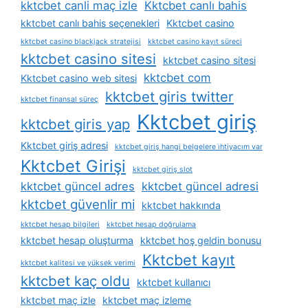
kktcbet canli maç izle
Kktcbet canlı bahis
kktcbet canlı bahis seçenekleri
Kktcbet casino
kktcbet casino blackjack stratejisi
kktcbet casino kayıt süreci
kktcbet casino sitesi
kktcbet casino sitesi
kktcbet com
Kktcbet casino web sitesi
kktcbet giris twitter
kktcbet finansal süreç
Kktcbet giriş
kktcbet giris yap
Kktcbet giriş adresi
kktcbet giriş hangi belgelere i̇htiyacım var
Kktcbet Girişi
kktcbet giriş slot
kktcbet güncel adres
kktcbet güncel adresi
kktcbet güvenlir mi
kktcbet hakkında
kktcbet hesap bilgileri
kktcbet hesap doğrulama
kktcbet hesap oluşturma
kktcbet hoş geldin bonusu
Kktcbet kayıt
kktcbet kalitesi ve yüksek verimi
kktcbet kaç oldu
kktcbet kullanıcı
kktcbet maç izle
kktcbet maç izleme