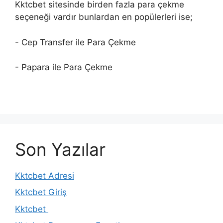
Kktcbet sitesinde birden fazla para çekme
seçeneği vardır bunlardan en popülerleri ise;
- Cep Transfer ile Para Çekme
- Papara ile Para Çekme
Son Yazılar
Kktcbet Adresi
Kktcbet Giriş
Kktcbet