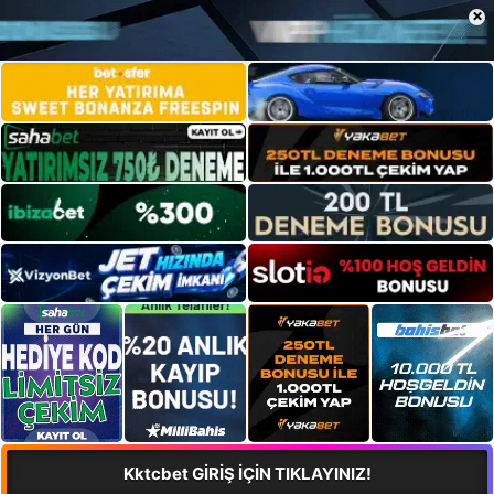
×
Kktcbet GİRİŞ İÇİN TIKLAYINIZ!