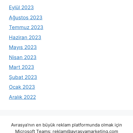
Eylül 2023
Ağustos 2023
Temmuz 2023
Haziran 2023
Mayıs 2023
Nisan 2023
Mart 2023
Şubat 2023
Ocak 2023
Aralık 2022
Avrasya'nın en büyük reklam platformunda olmak için
Microsoft Teams:
reklam@avrasyamarketing.com