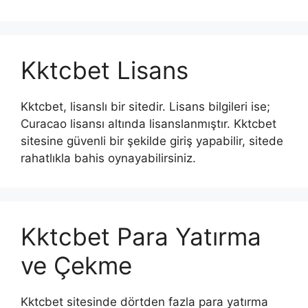
Kktcbet Lisans
Kktcbet, lisanslı bir sitedir. Lisans bilgileri ise;
Curacao lisansı altında lisanslanmıştır. Kktcbet
sitesine güvenli bir şekilde giriş yapabilir, sitede
rahatlıkla bahis oynayabilirsiniz.
Kktcbet Para Yatırma
ve Çekme
Kktcbet sitesinde dörtden fazla para yatırma