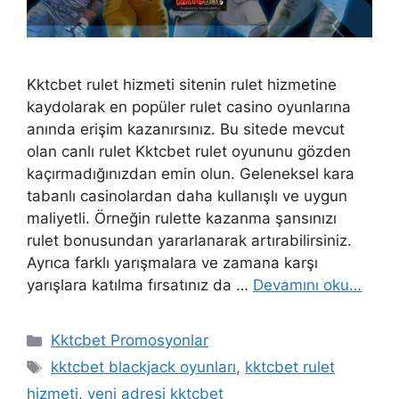
Kktcbet rulet hizmeti sitenin rulet hizmetine
kaydolarak en popüler rulet casino oyunlarına
anında erişim kazanırsınız. Bu sitede mevcut
olan canlı rulet Kktcbet rulet oyununu gözden
kaçırmadığınızdan emin olun. Geleneksel kara
tabanlı casinolardan daha kullanışlı ve uygun
maliyetli. Örneğin rulette kazanma şansınızı
rulet bonusundan yararlanarak artırabilirsiniz.
Ayrıca farklı yarışmalara ve zamana karşı
yarışlara katılma fırsatınız da …
Devamını oku…
Kategoriler
Kktcbet Promosyonlar
Etiketler
kktcbet blackjack oyunları
,
kktcbet rulet
hizmeti
,
yeni adresi kktcbet