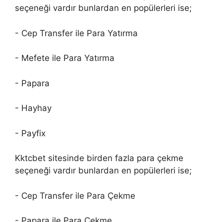
seçeneği vardır bunlardan en popülerleri ise;
- Cep Transfer ile Para Yatırma
- Mefete ile Para Yatırma
- Papara
- Hayhay
- Payfix
Kktcbet sitesinde birden fazla para çekme
seçeneği vardır bunlardan en popülerleri ise;
- Cep Transfer ile Para Çekme
- Papara ile Para Çekme