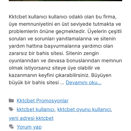
Kktcbet kullanıcı kullanıcı odaklı olan bu firma,
üye memnuniyetini en üst seviyede tutmakta ve
problemlerin önüne geçmektedir. Üyelerin çeşitli
soruları ve sorunları yanıtlamalarına ve sitenin
yardım hattına başvurmalarına yardımcı olan
zararsız bir bahis sitesi. Sitenin zengin
oyunlarından ve devasa bonuslarından memnun
olmak istiyorsanız siteye üye olabilir ve
kazanmanın keyfini çıkarabilirsiniz. Büyüyen
büyük bir bahis sitesi …
Devamını oku…
Kategoriler
Kktcbet Promosyonlar
Etiketler
kktcbet kullanıcı
,
kktcbet oyunu kullanıcı
,
yeni adresi kktcbet
Yorum yap