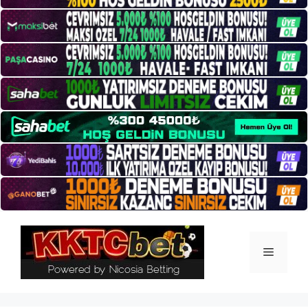
İçeriğe
atla
Menü