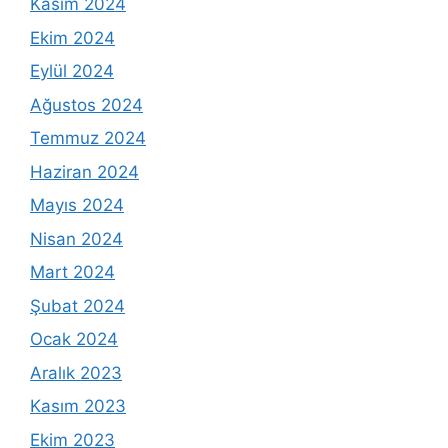
Kasım 2024
Ekim 2024
Eylül 2024
Ağustos 2024
Temmuz 2024
Haziran 2024
Mayıs 2024
Nisan 2024
Mart 2024
Şubat 2024
Ocak 2024
Aralık 2023
Kasım 2023
Ekim 2023