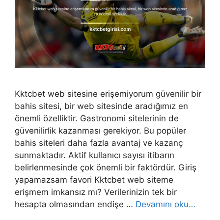
Kktcbet web sitesine erişemiyorum güvenilir bir
bahis sitesi, bir web sitesinde aradığımız en
önemli özelliktir. Gastronomi sitelerinin de
güvenilirlik kazanması gerekiyor. Bu popüler
bahis siteleri daha fazla avantaj ve kazanç
sunmaktadır. Aktif kullanıcı sayısı itibarın
belirlenmesinde çok önemli bir faktördür. Giriş
yapamazsam favori Kktcbet web siteme
erişmem imkansız mı? Verilerinizin tek bir
hesapta olmasından endişe …
Devamını oku…