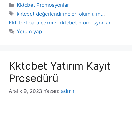
Kategoriler
Kktcbet Promosyonlar
Etiketler
kktcbet değerlendirmeleri olumlu mu
,
Kktcbet para çekme
,
kktcbet promosyonları
Yorum yap
Kktcbet Yatırım Kayıt
Prosedürü
Aralık 9, 2023
Yazarı:
admin