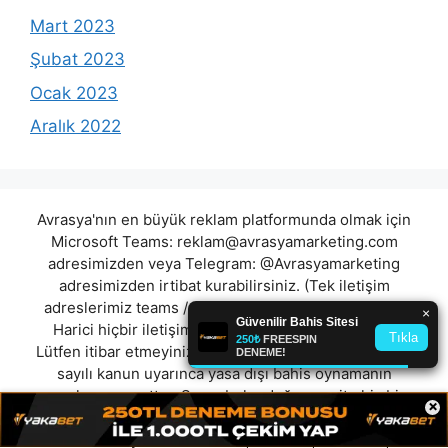
Mart 2023
Şubat 2023
Ocak 2023
Aralık 2022
Avrasya'nın en büyük reklam platformunda olmak için
Microsoft Teams:
reklam@avrasyamarketing.com
adresimizden veya Telegram: @Avrasyamarketing
adresimizden irtibat kurabilirsiniz. (Tek iletişim
adreslerimiz teams / telegram ve mail adresimizdir.
Harici hiçbir iletişim adresimiz bulunmamaktadır.
Lütfen itibar etmeyiniz.) Türkiye yasalarına göre 7258
sayılı kanun uyarınca yasa dışı bahis oynamanın
cezaları mevcuttur. Şu an bulunduğunuz site hiç bir
×
şekilde illegal bahis oyunları oynatmıyor ve oynamaya
aracı olmuyordur.
betxwin
|
nowbet
|
beinwon
|