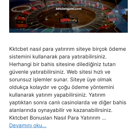
Kktcbet nasıl para yatırırım siteye birçok ödeme
sistemini kullanarak para yatırabilirsiniz.
Herhangi bir bahis sitesine dilediğiniz tutarı
güvenle yatırabilirsiniz. Web sitesi hızlı ve
sorunsuz işlemler sunar. Siteye üye olmak
oldukça kolaydır ve çoğu ödeme yöntemini
kullanarak yatırım yapabilirsiniz. Yatırım
yaptıktan sonra canlı casinolarda ve diğer bahis
alanlarında oynayabilir ve kazanabilirsiniz.
Kktcbet Bonusları Nasıl Para Yatırırım …
Devamını oku…