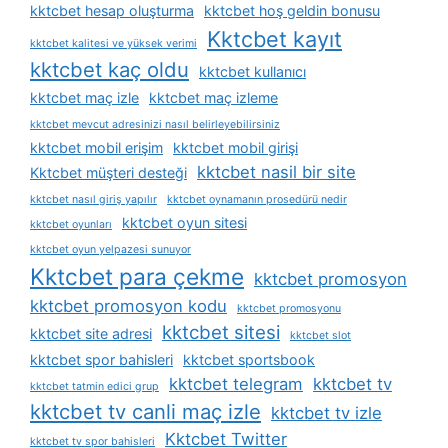
kktcbet hesap oluşturma
kktcbet hoş geldin bonusu
Kktcbet kayıt
kktcbet kalitesi ve yüksek verimi
kktcbet kaç oldu
kktcbet kullanıcı
kktcbet maç izle
kktcbet maç izleme
kktcbet mevcut adresinizi nasıl belirleyebilirsiniz
kktcbet mobil erişim
kktcbet mobil girişi
kktcbet nasil bir site
Kktcbet müşteri desteği
kktcbet nasıl giriş yapılır
kktcbet oynamanın prosedürü nedir
kktcbet oyun sitesi
kktcbet oyunları
kktcbet oyun yelpazesi sunuyor
Kktcbet para çekme
kktcbet promosyon
kktcbet promosyon kodu
kktcbet promosyonu
kktcbet sitesi
kktcbet site adresi
kktcbet slot
kktcbet spor bahisleri
kktcbet sportsbook
kktcbet telegram
kktcbet tv
kktcbet tatmin edici grup
kktcbet tv canli maç izle
kktcbet tv izle
Kktcbet Twitter
kktcbet tv spor bahisleri