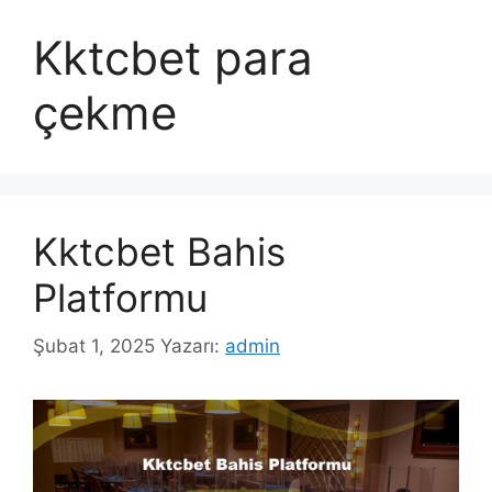
Kktcbet para
çekme
Kktcbet Bahis
Platformu
Şubat 1, 2025
Yazarı:
admin