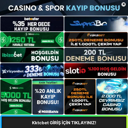
×
Kktcbet GİRİŞ İÇİN TIKLAYINIZ!