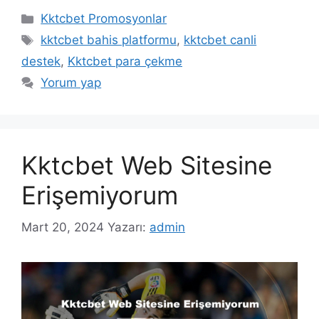
Kategoriler
Kktcbet Promosyonlar
Etiketler
kktcbet bahis platformu
,
kktcbet canli
destek
,
Kktcbet para çekme
Yorum yap
Kktcbet Web Sitesine
Erişemiyorum
Mart 20, 2024
Yazarı:
admin