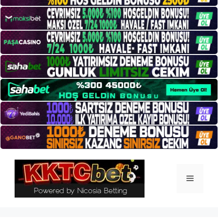
İçeriğe
atla
Menü