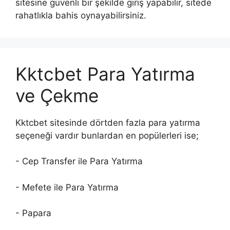
sitesine güvenli bir şekilde giriş yapabilir, sitede
rahatlıkla bahis oynayabilirsiniz.
Kktcbet Para Yatırma
ve Çekme
Kktcbet sitesinde dörtden fazla para yatırma
seçeneği vardır bunlardan en popülerleri ise;
- Cep Transfer ile Para Yatırma
- Mefete ile Para Yatırma
- Papara