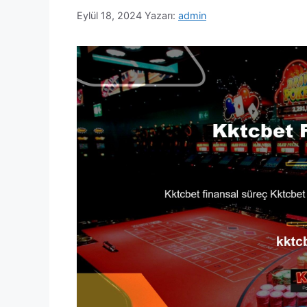
Eylül 18, 2024
Yazarı:
admin