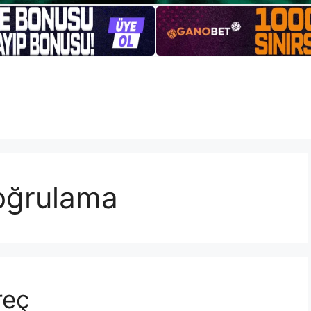
oğrulama
reç