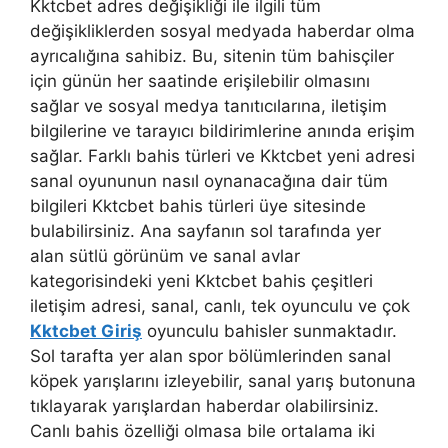
Kktcbet adres değişikliği ile ilgili tüm
değişikliklerden sosyal medyada haberdar olma
ayrıcalığına sahibiz. Bu, sitenin tüm bahisçiler
için günün her saatinde erişilebilir olmasını
sağlar ve sosyal medya tanıtıcılarına, iletişim
bilgilerine ve tarayıcı bildirimlerine anında erişim
sağlar. Farklı bahis türleri ve Kktcbet yeni adresi
sanal oyununun nasıl oynanacağına dair tüm
bilgileri Kktcbet bahis türleri üye sitesinde
bulabilirsiniz. Ana sayfanın sol tarafında yer
alan sütlü görünüm ve sanal avlar
kategorisindeki yeni Kktcbet bahis çeşitleri
iletişim adresi, sanal, canlı, tek oyunculu ve çok
Kktcbet Giriş
oyunculu bahisler sunmaktadır.
Sol tarafta yer alan spor bölümlerinden sanal
köpek yarışlarını izleyebilir, sanal yarış butonuna
tıklayarak yarışlardan haberdar olabilirsiniz.
Canlı bahis özelliği olmasa bile ortalama iki