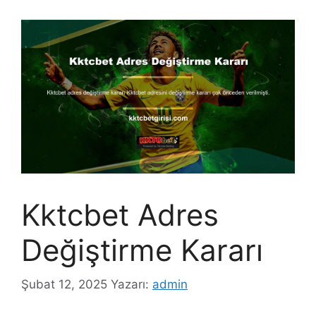
Kktcbet Adres
Değiştirme Kararı
Şubat 12, 2025
Yazarı:
admin