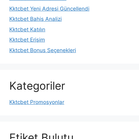
Kktcbet Yeni Adresi Güncellendi
Kktcbet Bahis Analizi
Kktcbet Katılın
Kktcbet Erişim
Kktcbet Bonus Seçenekleri
Kategoriler
Kktcbet Promosyonlar
Etiket Bulutu