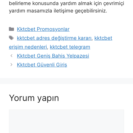
belirleme konusunda yardım almak için çevrimiçi
yardım masamızla iletişime geçebilirsiniz.
Kategoriler
Kktcbet Promosyonlar
Etiketler
kktcbet adres değiştirme kararı
,
kktcbet
erişim nedenleri
,
kktcbet telegram
Kktcbet Geniş Bahis Yelpazesi
Kktcbet Güvenli Giriş
Yorum yapın
Yorum