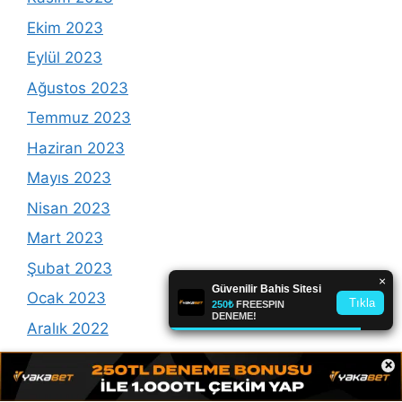
Ekim 2023
Eylül 2023
Ağustos 2023
Temmuz 2023
Haziran 2023
Mayıs 2023
Nisan 2023
Mart 2023
Şubat 2023
Ocak 2023
Aralık 2022
×