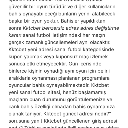
güvenilir bir oyun türüdür ve diğer kullanıcıların
bahis oynayabileceği bunların yerini alabilecek
başka bir oyun yoktur. Bahisler yapıldıktan
sonra
Kktcbet benzersiz adres adres değiştirme
kararı
sanal futbol iletişimindeki her maçın
gerçek zamanlı güncellemeleri aynı olacaktır.
Kktcbet yeni adresi sanal futbol kategorisinde
kupon yapmak veya kuponsuz maç izlemek
sonuca etki etmeyecektir. Gün içerisinde
binlerce kişinin oynadığı aynı oyun için belirli
aralıklarla oynanması planlanan programlara
oyuncular bahis oynayabilmektedir. Kktcbet
yeni sanal futbol sitesi, henüz başlamamış
maçların puan durumunu görüntülemenize ve
canlı bahis özelliği olmadan bahis oynamanıza
olanak tanıyor. Kktcbet güncel adresi nedir?”
sorusuna yanıt Kktcbet güncellenen giriş adresi