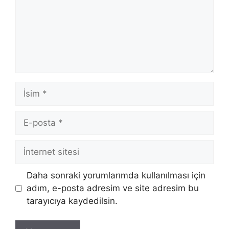
İsim
E-
posta
İnternet
sitesi
Daha sonraki yorumlarımda kullanılması için
adım, e-posta adresim ve site adresim bu
tarayıcıya kaydedilsin.