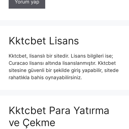
Kktcbet Lisans
Kktcbet, lisanslı bir sitedir. Lisans bilgileri ise;
Curacao lisansı altında lisanslanmıştır. Kktcbet
sitesine güvenli bir şekilde giriş yapabilir, sitede
rahatlıkla bahis oynayabilirsiniz.
Kktcbet Para Yatırma
ve Çekme