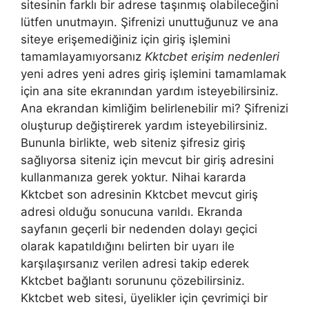
sitesinin farklı bir adrese taşınmış olabileceğini
lütfen unutmayın. Şifrenizi unuttuğunuz ve ana
siteye erişemediğiniz için giriş işlemini
tamamlayamıyorsanız
Kktcbet erişim nedenleri
yeni adres yeni adres giriş işlemini tamamlamak
için ana site ekranından yardım isteyebilirsiniz.
Ana ekrandan kimliğim belirlenebilir mi? Şifrenizi
oluşturup değiştirerek yardım isteyebilirsiniz.
Bununla birlikte, web siteniz şifresiz giriş
sağlıyorsa siteniz için mevcut bir giriş adresini
kullanmanıza gerek yoktur. Nihai kararda
Kktcbet son adresinin Kktcbet mevcut giriş
adresi olduğu sonucuna varıldı. Ekranda
sayfanın geçerli bir nedenden dolayı geçici
olarak kapatıldığını belirten bir uyarı ile
karşılaşırsanız verilen adresi takip ederek
Kktcbet bağlantı sorununu çözebilirsiniz.
Kktcbet web sitesi, üyelikler için çevrimiçi bir