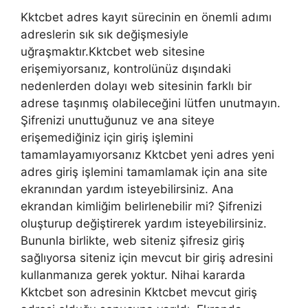
Kktcbet adres kayıt sürecinin en önemli adımı
adreslerin sık sık değişmesiyle
uğraşmaktır.Kktcbet web sitesine
erişemiyorsanız, kontrolünüz dışındaki
nedenlerden dolayı web sitesinin farklı bir
adrese taşınmış olabileceğini lütfen unutmayın.
Şifrenizi unuttuğunuz ve ana siteye
erişemediğiniz için giriş işlemini
tamamlayamıyorsanız Kktcbet yeni adres yeni
adres giriş işlemini tamamlamak için ana site
ekranından yardım isteyebilirsiniz. Ana
ekrandan kimliğim belirlenebilir mi? Şifrenizi
oluşturup değiştirerek yardım isteyebilirsiniz.
Bununla birlikte, web siteniz şifresiz giriş
sağlıyorsa siteniz için mevcut bir giriş adresini
kullanmanıza gerek yoktur. Nihai kararda
Kktcbet son adresinin Kktcbet mevcut giriş