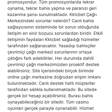
promosyondur. Tüm promosyonlarda tekrar
oynama, tekrar bahis yapma ve paranızı geri
kazanma şansı sunulmaktadır. Kktcbet Çağrı
Merkezindeki sorunlar nelerdir? Canlı bahis
sağlayıcısının sisteminde bir sorun olduğunda
iletişim en sinir bozucu sorunlardan biridir. Etkili
iletişimin faydaları Kktcbet sağladığı hizmetler
tarafından sağlanacaktır. Yasadışı bahisçiler
çevrimiçi çağrı merkezi sorunlarının ortaya
çıktığını fark edebilirler. Her durumda dahili
çevrimiçi çağrı merkezimizden proaktif destek
alabilirsiniz. Site içerisindeki birçok birimde
online çağrı merkezine doğrudan erişim imkanı
bulunmaktadır. Canlı destek hattı müşteriler
tarafından sıklıkla kullanılmaktadır. Bu sitede
gerçek bir hesap açabilirsiniz. Burası bahis
oynayabileceğiniz bir sitedir. Tüm casino
oyunları gerçek parayla oynanabilir. Hizmet