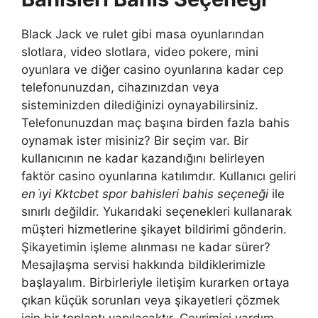
Black Jack ve rulet gibi masa oyunlarından
slotlara, video slotlara, video pokere, mini
oyunlara ve diğer casino oyunlarına kadar cep
telefonunuzdan, cihazınızdan veya
sisteminizden dilediğinizi oynayabilirsiniz.
Telefonunuzdan maç başına birden fazla bahis
oynamak ister misiniz? Bir seçim var. Bir
kullanıcının ne kadar kazandığını belirleyen
faktör casino oyunlarına katılımdır. Kullanıcı geliri
en i̇yi Kktcbet spor bahisleri bahis seçeneği
ile
sınırlı değildir. Yukarıdaki seçenekleri kullanarak
müşteri hizmetlerine şikayet bildirimi gönderin.
Şikayetimin işleme alınması ne kadar sürer?
Mesajlaşma servisi hakkında bildiklerimizle
başlayalım. Birbirleriyle iletişim kurarken ortaya
çıkan küçük sorunları veya şikayetleri çözmek
için bir toplantı yapılacaktır. Çevrimiçi yardım