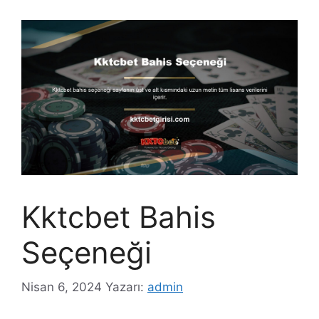
Kktcbet Bahis
Seçeneği
Nisan 6, 2024
Yazarı:
admin