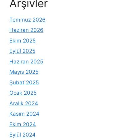
Arşivler
Temmuz 2026
Haziran 2026
Ekim 2025
Eylül 2025
Haziran 2025
Mayıs 2025
Şubat 2025
Ocak 2025
Aralık 2024
Kasım 2024
Ekim 2024
Eylül 2024