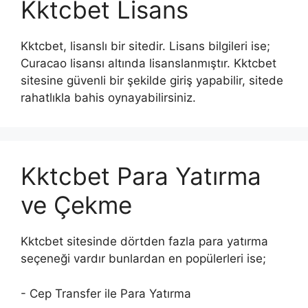
Kktcbet Lisans
Kktcbet, lisanslı bir sitedir. Lisans bilgileri ise;
Curacao lisansı altında lisanslanmıştır. Kktcbet
sitesine güvenli bir şekilde giriş yapabilir, sitede
rahatlıkla bahis oynayabilirsiniz.
Kktcbet Para Yatırma
ve Çekme
Kktcbet sitesinde dörtden fazla para yatırma
seçeneği vardır bunlardan en popülerleri ise;
- Cep Transfer ile Para Yatırma