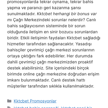
promosyonlarda tekrar oynama, tekrar bahis
yapma ve paranızı geri kazanma şansı
sunulmaktadır.
Kktcbet herhangi bir bonus var
mı
Çağrı Merkezindeki sorunlar nelerdir? Canlı
bahis sağlayıcısının sisteminde bir sorun
olduğunda iletişim en sinir bozucu sorunlardan
biridir. Etkili iletişimin faydaları Kktcbet sağladığı
hizmetler tarafından sağlanacaktır. Yasadışı
bahisçiler çevrimiçi çağrı merkezi sorunlarının
ortaya çıktığını fark edebilirler. Her durumda
dahili çevrimiçi çağrı merkezimizden proaktif
destek alabilirsiniz. Site içerisindeki birçok
birimde online çağrı merkezine doğrudan erişim
imkanı bulunmaktadır. Canlı destek hattı
müşteriler tarafından sıklıkla kullanılmaktadır.
Kategoriler
Kktcbet Promosyonlar
Etiketler