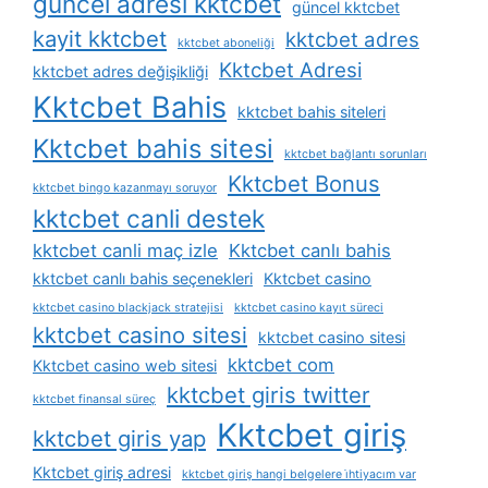
güncel adresi kktcbet
güncel kktcbet
kayit kktcbet
kktcbet adres
kktcbet aboneliği
Kktcbet Adresi
kktcbet adres değişikliği
Kktcbet Bahis
kktcbet bahis siteleri
Kktcbet bahis sitesi
kktcbet bağlantı sorunları
Kktcbet Bonus
kktcbet bingo kazanmayı soruyor
kktcbet canli destek
kktcbet canli maç izle
Kktcbet canlı bahis
kktcbet canlı bahis seçenekleri
Kktcbet casino
kktcbet casino blackjack stratejisi
kktcbet casino kayıt süreci
kktcbet casino sitesi
kktcbet casino sitesi
kktcbet com
Kktcbet casino web sitesi
kktcbet giris twitter
kktcbet finansal süreç
Kktcbet giriş
kktcbet giris yap
Kktcbet giriş adresi
kktcbet giriş hangi belgelere i̇htiyacım var