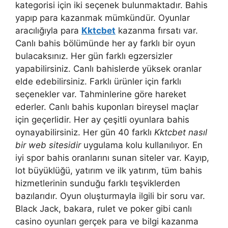
kategorisi için iki seçenek bulunmaktadır. Bahis
yapıp para kazanmak mümkündür. Oyunlar
aracılığıyla para
Kktcbet
kazanma fırsatı var.
Canlı bahis bölümünde her ay farklı bir oyun
bulacaksınız. Her gün farklı egzersizler
yapabilirsiniz. Canlı bahislerde yüksek oranlar
elde edebilirsiniz. Farklı ürünler için farklı
seçenekler var. Tahminlerine göre hareket
ederler. Canlı bahis kuponları bireysel maçlar
için geçerlidir. Her ay çeşitli oyunlara bahis
oynayabilirsiniz. Her gün 40 farklı
Kktcbet nasıl
bir web sitesidir
uygulama kolu kullanılıyor. En
iyi spor bahis oranlarını sunan siteler var. Kayıp,
lot büyüklüğü, yatırım ve ilk yatırım, tüm bahis
hizmetlerinin sunduğu farklı teşviklerden
bazılarıdır. Oyun oluşturmayla ilgili bir soru var.
Black Jack, bakara, rulet ve poker gibi canlı
casino oyunları gerçek para ve bilgi kazanma