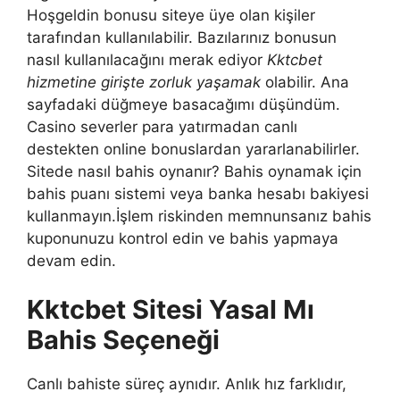
Hoşgeldin bonusu siteye üye olan kişiler
tarafından kullanılabilir. Bazılarınız bonusun
nasıl kullanılacağını merak ediyor
Kktcbet
hizmetine girişte zorluk yaşamak
olabilir. Ana
sayfadaki düğmeye basacağımı düşündüm.
Casino severler para yatırmadan canlı
destekten online bonuslardan yararlanabilirler.
Sitede nasıl bahis oynanır? Bahis oynamak için
bahis puanı sistemi veya banka hesabı bakiyesi
kullanmayın.İşlem riskinden memnunsanız bahis
kuponunuzu kontrol edin ve bahis yapmaya
devam edin.
Kktcbet Sitesi Yasal Mı
Bahis Seçeneği
Canlı bahiste süreç aynıdır. Anlık hız farklıdır,