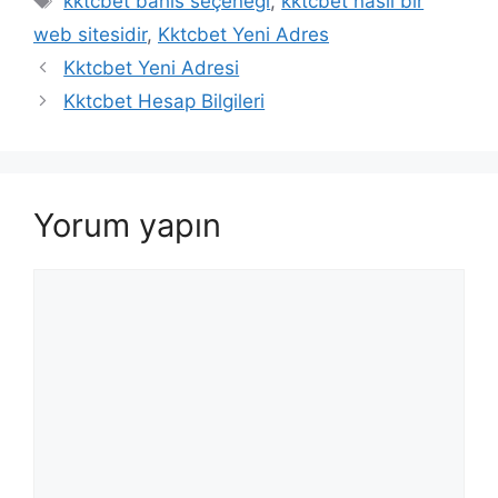
kktcbet bahis seçeneği
,
kktcbet nasıl bir
web sitesidir
,
Kktcbet Yeni Adres
Kktcbet Yeni Adresi
Kktcbet Hesap Bilgileri
Yorum yapın
Yorum