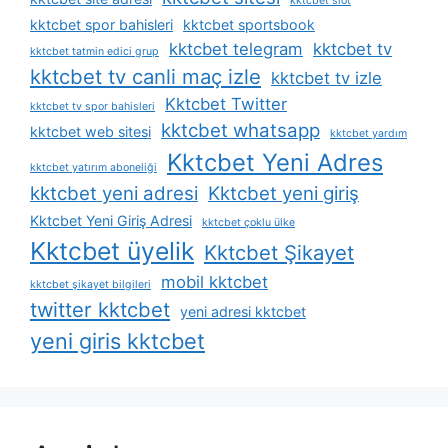
kktcbet slot
kktcbet spor bahisleri
kktcbet sportsbook
kktcbet telegram
kktcbet tv
kktcbet tatmin edici grup
kktcbet tv canli maç izle
kktcbet tv izle
Kktcbet Twitter
kktcbet tv spor bahisleri
kktcbet whatsapp
kktcbet web sitesi
kktcbet yardım
Kktcbet Yeni Adres
kktcbet yatırım aboneliği
kktcbet yeni adresi
Kktcbet yeni giriş
Kktcbet Yeni Giriş Adresi
kktcbet çoklu ülke
Kktcbet üyelik
Kktcbet Şikayet
mobil kktcbet
kktcbet şikayet bilgileri
twitter kktcbet
yeni adresi kktcbet
yeni giris kktcbet