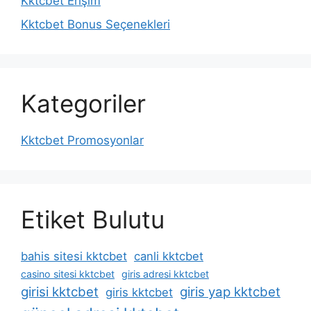
Kktcbet Erişim
Kktcbet Bonus Seçenekleri
Kategoriler
Kktcbet Promosyonlar
Etiket Bulutu
bahis sitesi kktcbet
canli kktcbet
casino sitesi kktcbet
giris adresi kktcbet
girisi kktcbet
giris yap kktcbet
giris kktcbet