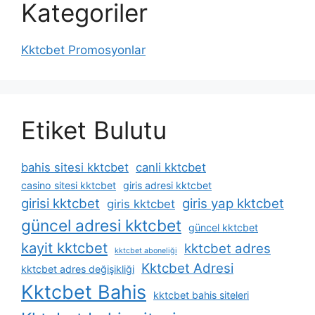
Kategoriler
Kktcbet Promosyonlar
Etiket Bulutu
bahis sitesi kktcbet
canli kktcbet
casino sitesi kktcbet
giris adresi kktcbet
girisi kktcbet
giris yap kktcbet
giris kktcbet
güncel adresi kktcbet
güncel kktcbet
kayit kktcbet
kktcbet adres
kktcbet aboneliği
Kktcbet Adresi
kktcbet adres değişikliği
Kktcbet Bahis
kktcbet bahis siteleri