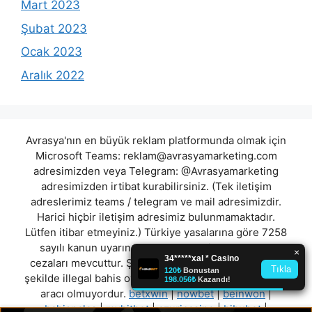
Mart 2023
Şubat 2023
Ocak 2023
Aralık 2022
Avrasya'nın en büyük reklam platformunda olmak için
Microsoft Teams:
reklam@avrasyamarketing.com
adresimizden veya Telegram: @Avrasyamarketing
adresimizden irtibat kurabilirsiniz. (Tek iletişim
adreslerimiz teams / telegram ve mail adresimizdir.
Harici hiçbir iletişim adresimiz bulunmamaktadır.
Lütfen itibar etmeyiniz.) Türkiye yasalarına göre 7258
sayılı kanun uyarınca yasa dışı bahis oynamanın
cezaları mevcuttur. Şu an bulunduğunuz site hiç bir
şekilde illegal bahis oyunları oynatmıyor ve oynamaya
aracı olmuyordur.
betxwin
|
nowbet
|
beinwon
|
bahispalas
|
myhitbet
|
azuricasino
|
bibubet
|