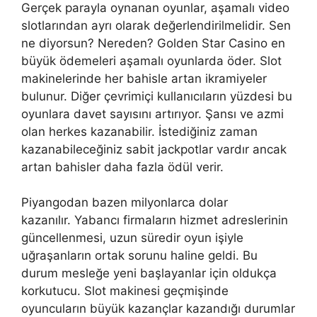
Gerçek parayla oynanan oyunlar, aşamalı video
slotlarından ayrı olarak değerlendirilmelidir. Sen
ne diyorsun? Nereden? Golden Star Casino en
büyük ödemeleri aşamalı oyunlarda öder. Slot
makinelerinde her bahisle artan ikramiyeler
bulunur. Diğer çevrimiçi kullanıcıların yüzdesi bu
oyunlara davet sayısını artırıyor. Şansı ve azmi
olan herkes kazanabilir. İstediğiniz zaman
kazanabileceğiniz sabit jackpotlar vardır ancak
artan bahisler daha fazla ödül verir.
Piyangodan bazen milyonlarca dolar
kazanılır. Yabancı firmaların hizmet adreslerinin
güncellenmesi, uzun süredir oyun işiyle
uğraşanların ortak sorunu haline geldi. Bu
durum mesleğe yeni başlayanlar için oldukça
korkutucu. Slot makinesi geçmişinde
oyuncuların büyük kazançlar kazandığı durumlar