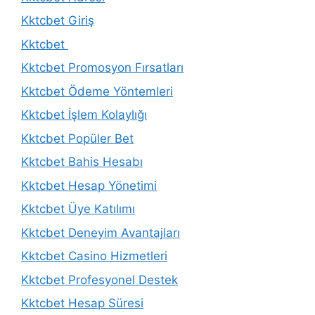
Kktcbet Giriş
Kktcbet
Kktcbet Promosyon Fırsatları
Kktcbet Ödeme Yöntemleri
Kktcbet İşlem Kolaylığı
Kktcbet Popüler Bet
Kktcbet Bahis Hesabı
Kktcbet Hesap Yönetimi
Kktcbet Üye Katılımı
Kktcbet Deneyim Avantajları
Kktcbet Casino Hizmetleri
Kktcbet Profesyonel Destek
Kktcbet Hesap Süresi