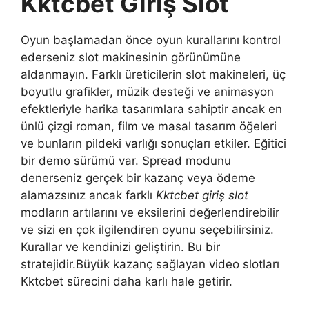
Kktcbet Giriş Slot
Oyun başlamadan önce oyun kurallarını kontrol
ederseniz slot makinesinin görünümüne
aldanmayın. Farklı üreticilerin slot makineleri, üç
boyutlu grafikler, müzik desteği ve animasyon
efektleriyle harika tasarımlara sahiptir ancak en
ünlü çizgi roman, film ve masal tasarım öğeleri
ve bunların pildeki varlığı sonuçları etkiler. Eğitici
bir demo sürümü var. Spread modunu
denerseniz gerçek bir kazanç veya ödeme
alamazsınız ancak farklı
Kktcbet giriş slot
modların artılarını ve eksilerini değerlendirebilir
ve sizi en çok ilgilendiren oyunu seçebilirsiniz.
Kurallar ve kendinizi geliştirin. Bu bir
stratejidir.Büyük kazanç sağlayan video slotları
Kktcbet sürecini daha karlı hale getirir.