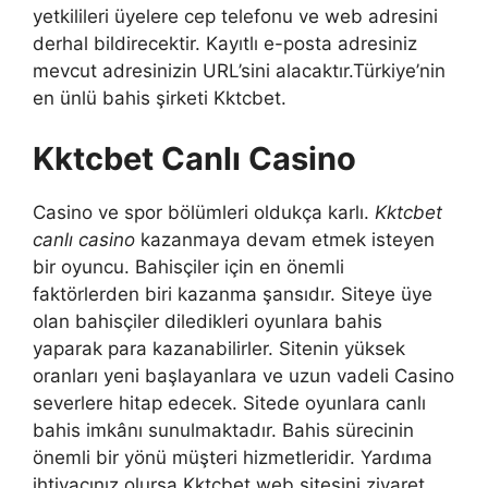
yetkilileri üyelere cep telefonu ve web adresini
derhal bildirecektir. Kayıtlı e-posta adresiniz
mevcut adresinizin URL’sini alacaktır.Türkiye’nin
en ünlü bahis şirketi Kktcbet.
Kktcbet Canlı Casino
Casino ve spor bölümleri oldukça karlı.
Kktcbet
canlı casino
kazanmaya devam etmek isteyen
bir oyuncu. Bahisçiler için en önemli
faktörlerden biri kazanma şansıdır. Siteye üye
olan bahisçiler diledikleri oyunlara bahis
yaparak para kazanabilirler. Sitenin yüksek
oranları yeni başlayanlara ve uzun vadeli Casino
severlere hitap edecek. Sitede oyunlara canlı
bahis imkânı sunulmaktadır. Bahis sürecinin
önemli bir yönü müşteri hizmetleridir. Yardıma
ihtiyacınız olursa Kktcbet web sitesini ziyaret