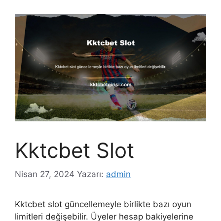
Kktcbet Slot
Nisan 27, 2024
Yazarı:
admin
Kktcbet slot güncellemeyle birlikte bazı oyun
limitleri değişebilir. Üyeler hesap bakiyelerine