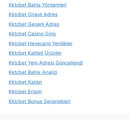
Kktcbet Bahis Yöntemleri
Kktcbet Onaylı Adres
Kktcbet Geçerli Adres
Kktcbet Casino Giriş
Kktcbet Heyecanlı Yenilikler
Kktcbet Kaliteli Ürünler
Kktcbet Yeni Adresi Güncellendi
Kktcbet Bahis Analizi
Kktcbet Katılın
Kktcbet Erişim
Kktcbet Bonus Seçenekleri