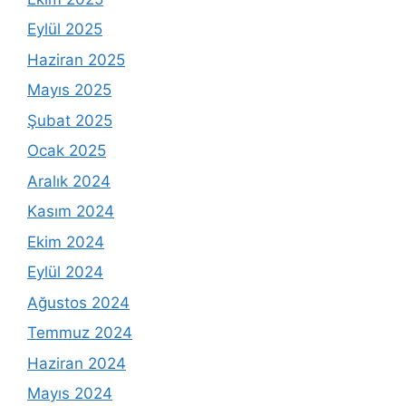
Eylül 2025
Haziran 2025
Mayıs 2025
Şubat 2025
Ocak 2025
Aralık 2024
Kasım 2024
Ekim 2024
Eylül 2024
Ağustos 2024
Temmuz 2024
Haziran 2024
Mayıs 2024