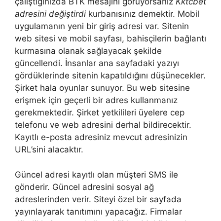
çalıştığınızda BTK mesajını görüyorsanız
Kktcbet
adresini değiştirdi
kurbanısınız demektir. Mobil
uygulamanın yeni bir giriş adresi var. Sitenin
web sitesi ve mobil sayfası, bahisçilerin bağlantı
kurmasına olanak sağlayacak şekilde
güncellendi. İnsanlar ana sayfadaki yazıyı
gördüklerinde sitenin kapatıldığını düşünecekler.
Şirket hala oyunlar sunuyor. Bu web sitesine
erişmek için geçerli bir adres kullanmanız
gerekmektedir. Şirket yetkilileri üyelere cep
telefonu ve web adresini derhal bildirecektir.
Kayıtlı e-posta adresiniz mevcut adresinizin
URL’sini alacaktır.
Güncel adresi kayıtlı olan müşteri SMS ile
gönderir. Güncel adresini sosyal ağ
adreslerinden verir. Siteyi özel bir sayfada
yayınlayarak tanıtımını yapacağız. Firmalar