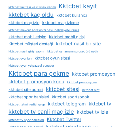
Kktcbet kayıt
kktcbet kalitesi ve yüksek verimi
kktcbet kaç oldu
kktcbet kullanıcı
kktcbet maç izle
kktcbet maç izleme
kktcbet mevcut adresinizi nasıl belirleyebilirsiniz
kktcbet mobil erişim
kktcbet mobil girişi
kktcbet nasil bir site
Kktcbet müşteri desteği
kktcbet nasıl giriş yapılır
kktcbet oynamanın prosedürü nedir
kktcbet oyun sitesi
kktcbet oyunları
kktcbet oyun yelpazesi sunuyor
Kktcbet para çekme
kktcbet promosyon
kktcbet promosyon kodu
kktcbet promosyonu
kktcbet sitesi
kktcbet site adresi
kktcbet slot
kktcbet spor bahisleri
kktcbet sportsbook
kktcbet telegram
kktcbet tv
kktcbet tatmin edici grup
kktcbet tv canli maç izle
kktcbet tv izle
Kktcbet Twitter
kktcbet tv spor bahisleri
kktcbet whatsapp