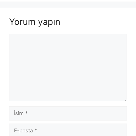
Yorum yapın
Yorum
İsim
E-
posta