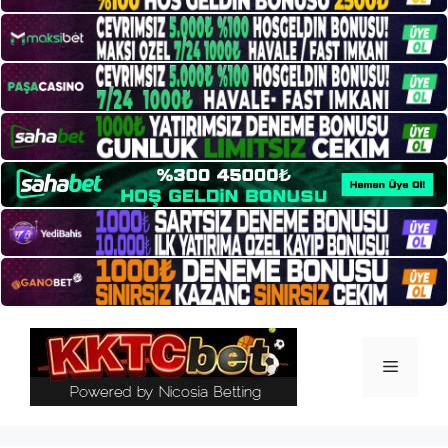
İçeriğe
atla
Menü