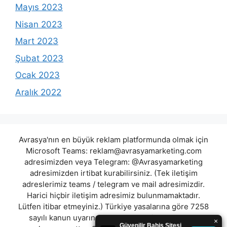
Mayıs 2023
Nisan 2023
Mart 2023
Şubat 2023
Ocak 2023
Aralık 2022
Avrasya'nın en büyük reklam platformunda olmak için
Microsoft Teams:
reklam@avrasyamarketing.com
adresimizden veya Telegram: @Avrasyamarketing
adresimizden irtibat kurabilirsiniz. (Tek iletişim
adreslerimiz teams / telegram ve mail adresimizdir.
Harici hiçbir iletişim adresimiz bulunmamaktadır.
Lütfen itibar etmeyiniz.) Türkiye yasalarına göre 7258
sayılı kanun uyarınca yasa dışı bahis oynamanın