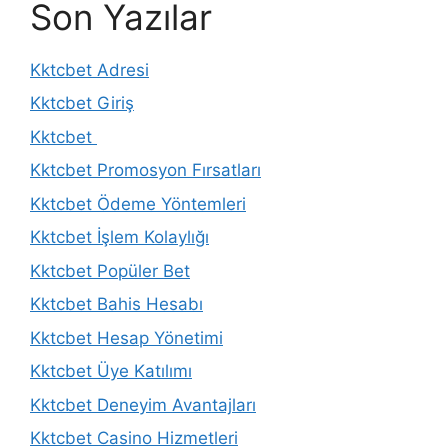
Son Yazılar
Kktcbet Adresi
Kktcbet Giriş
Kktcbet
Kktcbet Promosyon Fırsatları
Kktcbet Ödeme Yöntemleri
Kktcbet İşlem Kolaylığı
Kktcbet Popüler Bet
Kktcbet Bahis Hesabı
Kktcbet Hesap Yönetimi
Kktcbet Üye Katılımı
Kktcbet Deneyim Avantajları
Kktcbet Casino Hizmetleri