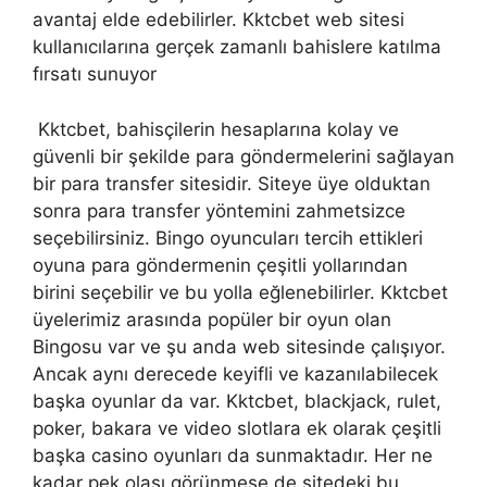
avantaj elde edebilirler. Kktcbet web sitesi
kullanıcılarına gerçek zamanlı bahislere katılma
fırsatı sunuyor
Kktcbet, bahisçilerin hesaplarına kolay ve
güvenli bir şekilde para göndermelerini sağlayan
bir para transfer sitesidir. Siteye üye olduktan
sonra para transfer yöntemini zahmetsizce
seçebilirsiniz. Bingo oyuncuları tercih ettikleri
oyuna para göndermenin çeşitli yollarından
birini seçebilir ve bu yolla eğlenebilirler. Kktcbet
üyelerimiz arasında popüler bir oyun olan
Bingosu var ve şu anda web sitesinde çalışıyor.
Ancak aynı derecede keyifli ve kazanılabilecek
başka oyunlar da var. Kktcbet, blackjack, rulet,
poker, bakara ve video slotlara ek olarak çeşitli
başka casino oyunları da sunmaktadır. Her ne
kadar pek olası görünmese de sitedeki bu