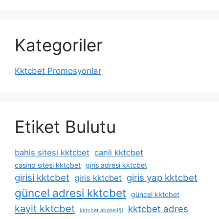
Kategoriler
Kktcbet Promosyonlar
Etiket Bulutu
bahis sitesi kktcbet
canli kktcbet
casino sitesi kktcbet
giris adresi kktcbet
girisi kktcbet
giris yap kktcbet
giris kktcbet
güncel adresi kktcbet
güncel kktcbet
kayit kktcbet
kktcbet adres
kktcbet aboneliği