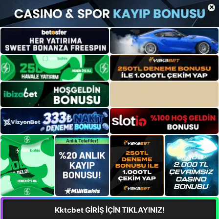
×
Kktcbet GİRİŞ İÇİN TIKLAYINIZ!