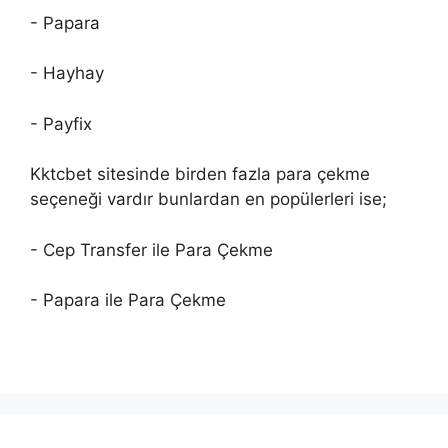
- Papara
- Hayhay
- Payfix
Kktcbet sitesinde birden fazla para çekme
seçeneği vardır bunlardan en popülerleri ise;
- Cep Transfer ile Para Çekme
- Papara ile Para Çekme