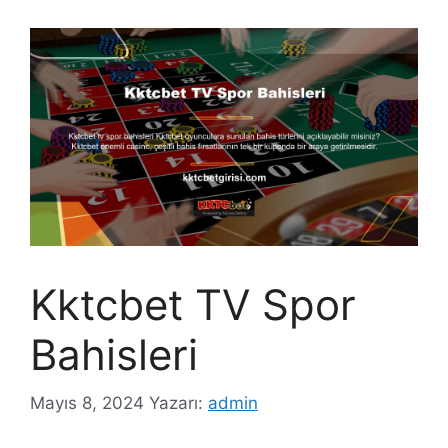
Kktcbet TV Spor
Bahisleri
Mayıs 8, 2024
Yazarı:
admin