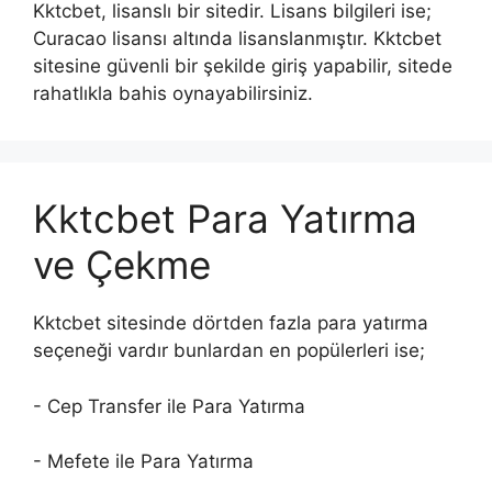
Kktcbet, lisanslı bir sitedir. Lisans bilgileri ise;
Curacao lisansı altında lisanslanmıştır. Kktcbet
sitesine güvenli bir şekilde giriş yapabilir, sitede
rahatlıkla bahis oynayabilirsiniz.
Kktcbet Para Yatırma
ve Çekme
Kktcbet sitesinde dörtden fazla para yatırma
seçeneği vardır bunlardan en popülerleri ise;
- Cep Transfer ile Para Yatırma
- Mefete ile Para Yatırma