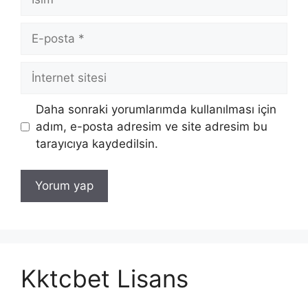
E-
posta
İnternet
sitesi
Daha sonraki yorumlarımda kullanılması için
adım, e-posta adresim ve site adresim bu
tarayıcıya kaydedilsin.
Kktcbet Lisans