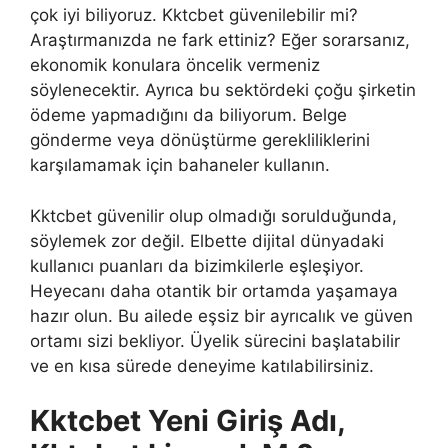
çok iyi biliyoruz. Kktcbet güvenilebilir mi?
Araştırmanızda ne fark ettiniz? Eğer sorarsanız,
ekonomik konulara öncelik vermeniz
söylenecektir. Ayrıca bu sektördeki çoğu şirketin
ödeme yapmadığını da biliyorum. Belge
gönderme veya dönüştürme gerekliliklerini
karşılamamak için bahaneler kullanın.
Kktcbet güvenilir olup olmadığı sorulduğunda,
söylemek zor değil. Elbette dijital dünyadaki
kullanıcı puanları da bizimkilerle eşleşiyor.
Heyecanı daha otantik bir ortamda yaşamaya
hazır olun. Bu ailede eşsiz bir ayrıcalık ve güven
ortamı sizi bekliyor. Üyelik sürecini başlatabilir
ve en kısa sürede deneyime katılabilirsiniz.
Kktcbet Yeni Giriş Adı,