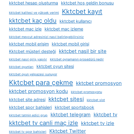
kktcbet hesap oluşturma
kktcbet hoş geldin bonusu
Kktcbet kayıt
kktcbet kalitesi ve yüksek verimi
kktcbet kaç oldu
kktcbet kullanıcı
kktcbet maç izle
kktcbet maç izleme
kktcbet mevcut adresinizi nasıl belirleyebilirsiniz
kktcbet mobil erişim
kktcbet mobil girişi
kktcbet nasil bir site
Kktcbet müşteri desteği
kktcbet nasıl giriş yapılır
kktcbet oynamanın prosedürü nedir
kktcbet oyun sitesi
kktcbet oyunları
kktcbet oyun yelpazesi sunuyor
Kktcbet para çekme
kktcbet promosyon
kktcbet promosyon kodu
kktcbet promosyonu
kktcbet sitesi
kktcbet site adresi
kktcbet slot
kktcbet spor bahisleri
kktcbet sportsbook
kktcbet telegram
kktcbet tv
kktcbet tatmin edici grup
kktcbet tv canli maç izle
kktcbet tv izle
Kktcbet Twitter
kktcbet tv spor bahisleri