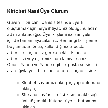
Kktcbet Nasıl Üye Olurum
Güvenilir bir canlı bahis sitesinde üyelik
oluşturmak için neye ihtiyacınız olduğunu adım
adım anlatacağız. Üyelik işleminizi saniyeler
içinde tamamlayacaksınız. Herhangi bir işleme
başlamadan önce, kullandığınız e-posta
adresine erişmeniz gerekecektir. E-posta
adresinizi veya şifrenizi hatırlamıyorsanız,
Gmail, Yahoo ve Yandex gibi e-posta servisleri
aracılığıyla yeni bir e-posta adresi açabilirsiniz.
Kktcbet sayfamızdaki giriş yap butonuna
tıklayın,
Site ana sayfasının üst kısmındaki (sağ
üst köşedeki) Kktcbet üye ol butonuna
tıklayın,