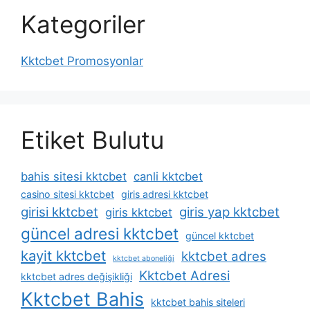
Kategoriler
Kktcbet Promosyonlar
Etiket Bulutu
bahis sitesi kktcbet
canli kktcbet
casino sitesi kktcbet
giris adresi kktcbet
girisi kktcbet
giris yap kktcbet
giris kktcbet
güncel adresi kktcbet
güncel kktcbet
kayit kktcbet
kktcbet adres
kktcbet aboneliği
Kktcbet Adresi
kktcbet adres değişikliği
Kktcbet Bahis
kktcbet bahis siteleri