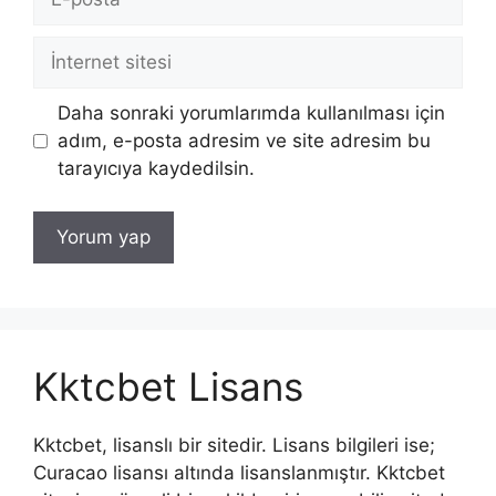
posta
İnternet
sitesi
Daha sonraki yorumlarımda kullanılması için
adım, e-posta adresim ve site adresim bu
tarayıcıya kaydedilsin.
Kktcbet Lisans
Kktcbet, lisanslı bir sitedir. Lisans bilgileri ise;
Curacao lisansı altında lisanslanmıştır. Kktcbet