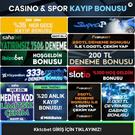
×
Kktcbet GİRİŞ İÇİN TIKLAYINIZ!