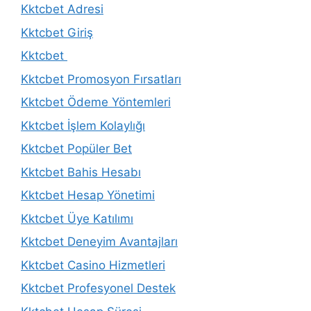
Kktcbet Adresi
Kktcbet Giriş
Kktcbet
Kktcbet Promosyon Fırsatları
Kktcbet Ödeme Yöntemleri
Kktcbet İşlem Kolaylığı
Kktcbet Popüler Bet
Kktcbet Bahis Hesabı
Kktcbet Hesap Yönetimi
Kktcbet Üye Katılımı
Kktcbet Deneyim Avantajları
Kktcbet Casino Hizmetleri
Kktcbet Profesyonel Destek