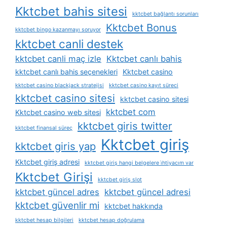
Kktcbet bahis sitesi
kktcbet bağlantı sorunları
Kktcbet Bonus
kktcbet bingo kazanmayı soruyor
kktcbet canli destek
kktcbet canli maç izle
Kktcbet canlı bahis
kktcbet canlı bahis seçenekleri
Kktcbet casino
kktcbet casino blackjack stratejisi
kktcbet casino kayıt süreci
kktcbet casino sitesi
kktcbet casino sitesi
kktcbet com
Kktcbet casino web sitesi
kktcbet giris twitter
kktcbet finansal süreç
Kktcbet giriş
kktcbet giris yap
Kktcbet giriş adresi
kktcbet giriş hangi belgelere i̇htiyacım var
Kktcbet Girişi
kktcbet giriş slot
kktcbet güncel adres
kktcbet güncel adresi
kktcbet güvenlir mi
kktcbet hakkında
kktcbet hesap bilgileri
kktcbet hesap doğrulama