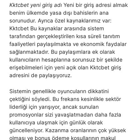
Kktcbet yeni giriş adı
Yeni bir giriş adresi almak
benim ülkemde yasa dışı bahislerin ana
sorunudur. Ayrıca özel kaynaklarımız var:
Kktcbet Bu kaynaklar arasında sistem
tarafından gerçekleştirilen kısa süreli tanıtım
faaliyetleri paylaşılmakta ve ekonomik faydalar
sağlanmaktadır. Bu paylaşımlara ek olarak
kullanıcıların hesaplarına sorunsuz bir şekilde
erişebilmeleri için yeni açık olan Kktcbet giriş
adresini de paylaşıyoruz.
Sistemin genellikle oyuncuların dikkatini
çektiğini söyledi. Bu frekans kesinlikle sektör
liderliği için yarışıyor, ancak sunulan
promosyonlar sizi yavaşlatmadan daha fazla
kullanıcıya ulaşmak için günlük olarak
güncelleniyor. Kazanma oranlarının çok yüksek
olması ve bonus ödeme koşullarının makul