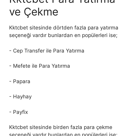
ve Çekme
Kktcbet sitesinde dörtden fazla para yatırma
seçeneği vardır bunlardan en popülerleri ise;
- Cep Transfer ile Para Yatırma
- Mefete ile Para Yatırma
- Papara
- Hayhay
- Payfix
Kktcbet sitesinde birden fazla para çekme
seçeneği vardır bunlardan en popülerleri ise;