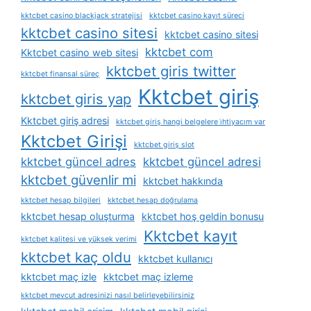
kktcbet casino blackjack stratejisi
kktcbet casino kayıt süreci
kktcbet casino sitesi
kktcbet casino sitesi
kktcbet com
Kktcbet casino web sitesi
kktcbet giris twitter
kktcbet finansal süreç
Kktcbet giriş
kktcbet giris yap
Kktcbet giriş adresi
kktcbet giriş hangi belgelere i̇htiyacım var
Kktcbet Girişi
kktcbet giriş slot
kktcbet güncel adres
kktcbet güncel adresi
kktcbet güvenlir mi
kktcbet hakkında
kktcbet hesap bilgileri
kktcbet hesap doğrulama
kktcbet hesap oluşturma
kktcbet hoş geldin bonusu
Kktcbet kayıt
kktcbet kalitesi ve yüksek verimi
kktcbet kaç oldu
kktcbet kullanıcı
kktcbet maç izle
kktcbet maç izleme
kktcbet mevcut adresinizi nasıl belirleyebilirsiniz