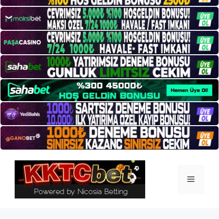
İçeriğe
atla
Menü