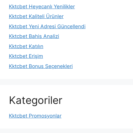
Kktcbet Heyecanlı Yenilikler
Kktcbet Kaliteli Ürünler
Kktcbet Yeni Adresi Güncellendi
Kktcbet Bahis Analizi
Kktcbet Katılın
Kktcbet Erişim
Kktcbet Bonus Seçenekleri
Kategoriler
Kktcbet Promosyonlar