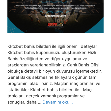
Kktcbet bahis biletleri ile ilgili önemli detaylar
Kktcbet bahis kuponunuzu oluştururken Hızlı
Bahis özelliğinden ve diğer uygulama ve
araçlardan yararlanabilirsiniz. Canlı Bahis Ofisi
oldukça detaylı bir oyun duyurusu içermektedir.
Genel Bakış sekmesine tıklayarak günün tam
programını alabilirsiniz. Maçlar, maç oranları ve
istatistikler Kktcbet bahis biletleri ile . Maç
tabloları, gerçek zamanlı programlar ve
sonuçlar, daha …
Devamını oku…