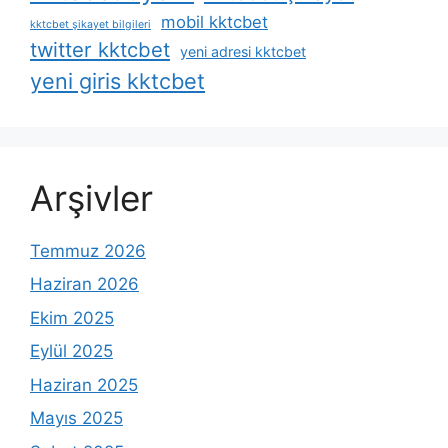
mobil kktcbet
kktcbet şikayet bilgileri
twitter kktcbet
yeni adresi kktcbet
yeni giris kktcbet
Arşivler
Temmuz 2026
Haziran 2026
Ekim 2025
Eylül 2025
Haziran 2025
Mayıs 2025