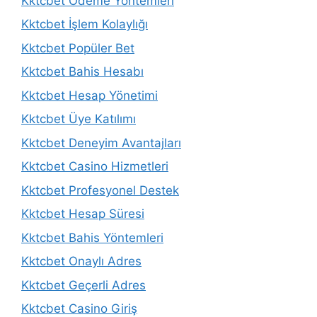
Kktcbet Ödeme Yöntemleri
Kktcbet İşlem Kolaylığı
Kktcbet Popüler Bet
Kktcbet Bahis Hesabı
Kktcbet Hesap Yönetimi
Kktcbet Üye Katılımı
Kktcbet Deneyim Avantajları
Kktcbet Casino Hizmetleri
Kktcbet Profesyonel Destek
Kktcbet Hesap Süresi
Kktcbet Bahis Yöntemleri
Kktcbet Onaylı Adres
Kktcbet Geçerli Adres
Kktcbet Casino Giriş