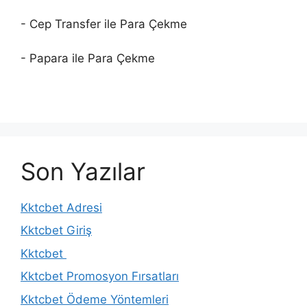
- Cep Transfer ile Para Çekme
- Papara ile Para Çekme
Son Yazılar
Kktcbet Adresi
Kktcbet Giriş
Kktcbet
Kktcbet Promosyon Fırsatları
Kktcbet Ödeme Yöntemleri