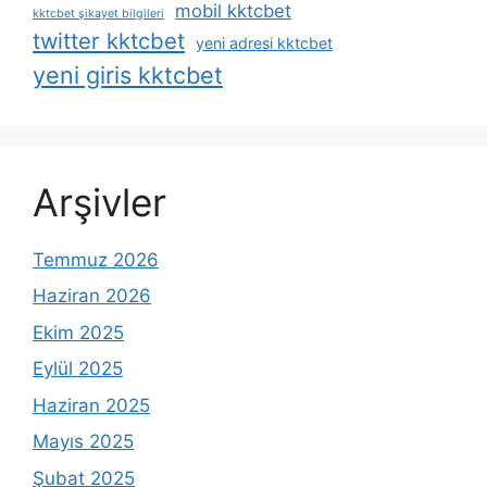
mobil kktcbet
kktcbet şikayet bilgileri
twitter kktcbet
yeni adresi kktcbet
yeni giris kktcbet
Arşivler
Temmuz 2026
Haziran 2026
Ekim 2025
Eylül 2025
Haziran 2025
Mayıs 2025
Şubat 2025