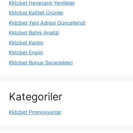
Kktcbet Heyecanlı Yenilikler
Kktcbet Kaliteli Ürünler
Kktcbet Yeni Adresi Güncellendi
Kktcbet Bahis Analizi
Kktcbet Katılın
Kktcbet Erişim
Kktcbet Bonus Seçenekleri
Kategoriler
Kktcbet Promosyonlar