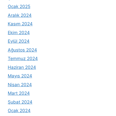
Ocak 2025
Aralık 2024
Kasım 2024
Ekim 2024
Eylül 2024
Ağustos 2024
Temmuz 2024
Haziran 2024
Mayıs 2024
Nisan 2024
Mart 2024
Şubat 2024
Ocak 2024