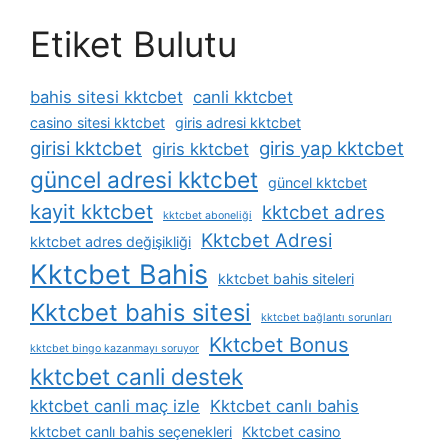
Etiket Bulutu
bahis sitesi kktcbet
canli kktcbet
casino sitesi kktcbet
giris adresi kktcbet
girisi kktcbet
giris yap kktcbet
giris kktcbet
güncel adresi kktcbet
güncel kktcbet
kayit kktcbet
kktcbet adres
kktcbet aboneliği
Kktcbet Adresi
kktcbet adres değişikliği
Kktcbet Bahis
kktcbet bahis siteleri
Kktcbet bahis sitesi
kktcbet bağlantı sorunları
Kktcbet Bonus
kktcbet bingo kazanmayı soruyor
kktcbet canli destek
kktcbet canli maç izle
Kktcbet canlı bahis
kktcbet canlı bahis seçenekleri
Kktcbet casino