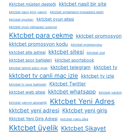
kktcbet nasil bir site
Kktcbet müşteri desteği
kktcbet nasıl giriş yapılır
kktcbet oynamanın prosedürü nedir
kktcbet oyun sitesi
kktcbet oyunları
kktcbet oyun yelpazesi sunuyor
Kktcbet para çekme
kktcbet promosyon
kktcbet promosyon kodu
kktcbet promosyonu
kktcbet sitesi
kktcbet site adresi
kktcbet slot
kktcbet spor bahisleri
kktcbet sportsbook
kktcbet telegram
kktcbet tv
kktcbet tatmin edici grup
kktcbet tv canli maç izle
kktcbet tv izle
Kktcbet Twitter
kktcbet tv spor bahisleri
kktcbet whatsapp
kktcbet web sitesi
kktcbet yardım
Kktcbet Yeni Adres
kktcbet yatırım aboneliği
kktcbet yeni adresi
Kktcbet yeni giriş
Kktcbet Yeni Giriş Adresi
kktcbet çoklu ülke
Kktcbet üyelik
Kktcbet Şikayet