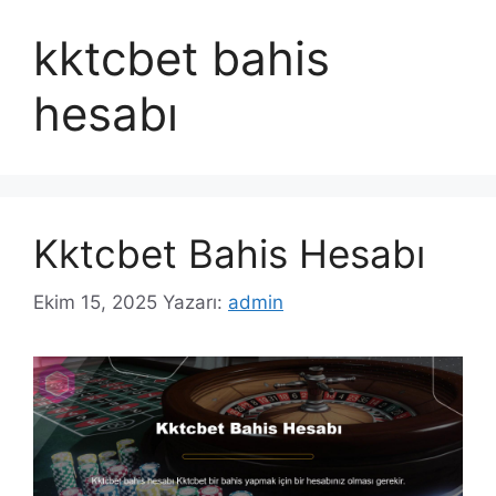
kktcbet bahis
hesabı
Kktcbet Bahis Hesabı
Ekim 15, 2025
Yazarı:
admin