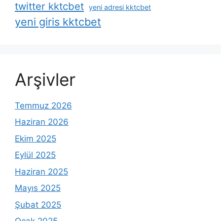
twitter kktcbet
yeni adresi kktcbet
yeni giris kktcbet
Arşivler
Temmuz 2026
Haziran 2026
Ekim 2025
Eylül 2025
Haziran 2025
Mayıs 2025
Şubat 2025