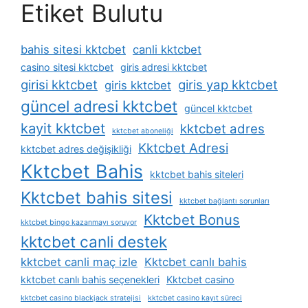
Etiket Bulutu
bahis sitesi kktcbet
canli kktcbet
casino sitesi kktcbet
giris adresi kktcbet
girisi kktcbet
giris yap kktcbet
giris kktcbet
güncel adresi kktcbet
güncel kktcbet
kayit kktcbet
kktcbet adres
kktcbet aboneliği
Kktcbet Adresi
kktcbet adres değişikliği
Kktcbet Bahis
kktcbet bahis siteleri
Kktcbet bahis sitesi
kktcbet bağlantı sorunları
Kktcbet Bonus
kktcbet bingo kazanmayı soruyor
kktcbet canli destek
kktcbet canli maç izle
Kktcbet canlı bahis
kktcbet canlı bahis seçenekleri
Kktcbet casino
kktcbet casino blackjack stratejisi
kktcbet casino kayıt süreci