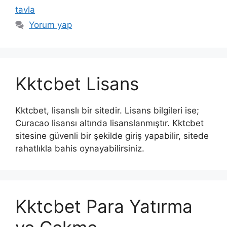
tavla
Yorum yap
Kktcbet Lisans
Kktcbet, lisanslı bir sitedir. Lisans bilgileri ise;
Curacao lisansı altında lisanslanmıştır. Kktcbet
sitesine güvenli bir şekilde giriş yapabilir, sitede
rahatlıkla bahis oynayabilirsiniz.
Kktcbet Para Yatırma