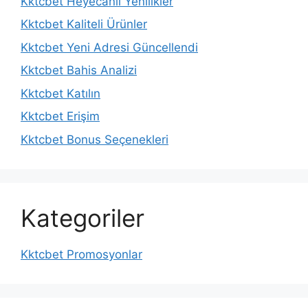
Kktcbet Heyecanlı Yenilikler
Kktcbet Kaliteli Ürünler
Kktcbet Yeni Adresi Güncellendi
Kktcbet Bahis Analizi
Kktcbet Katılın
Kktcbet Erişim
Kktcbet Bonus Seçenekleri
Kategoriler
Kktcbet Promosyonlar