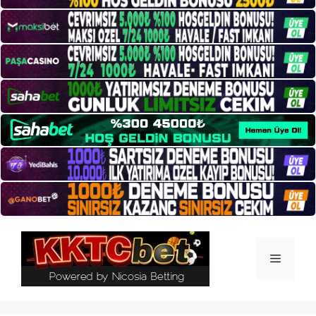
İçeriğe
atla
Menü